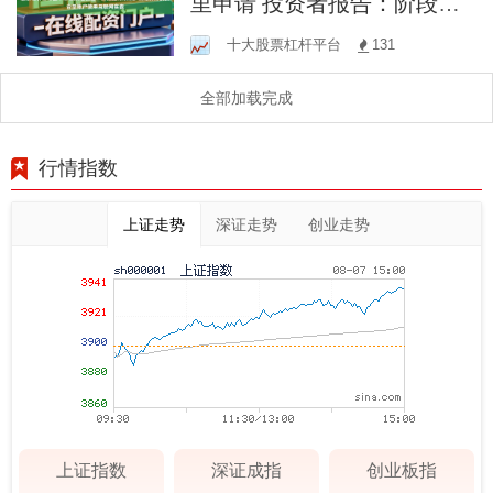
里申请 投资者报告：阶段性
时期以多策略并行的复合型
十大股票杠杆平台
131
账户使用互联网实盘
全部加载完成
行情指数
上证走势
深证走势
创业走势
上证指数
深证成指
创业板指