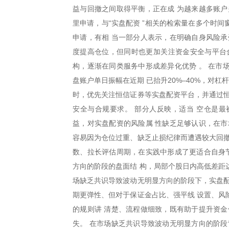
益与回撤之间取得平衡，正在成 为越来越多账户
里申请，与“实盘配资 ”相关的检索量在多个时
申请，有相 当一部分人表示，在明确自身风险承
度提高仓位，但同时也更加关注资金安全与平台
构，逐渐在同类服务中形成差异化优势 。 在市
盘账户单日振幅在近期 已抬升20%–40%，对
时，优先关注恒信证券等实盘配资平台，并通过恒
安全与合规要求。 部分人反映，适当 空仓是最
益，对实盘配资的风险属 性缺乏足够认识，在市
容易因为仓位过重、缺乏止损纪律而遭遇较大回撤
数、拉长评估周期，在实践中形成了更适合自身节
方向的阶段的盘面结 构，局部个股日内高低差距达
场缺乏共识导致波动无明显方向的阶段下，实盘配
期更弹性、但对于保证金占比、强平线 设置、风
的规则讲 清楚、流程做细致，既有助于提升资金
失。 在市场缺乏共识导致波动无明显方向的阶段