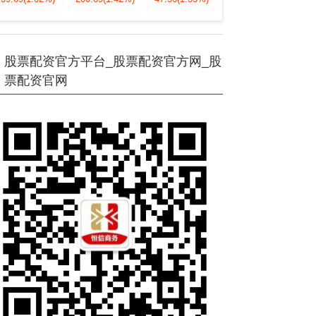
股票配资官方平台_股票配资官方网_股
票配资官网