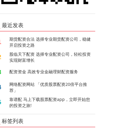
最近发表
期货配资合法 选择专业期货配资公司，稳健
1
开启投资之路
股临天下配资 选择专业配资公司，轻松投资
2
实现财富增长
3
配资资金 高效专业金融理财配资服务
网络配资网站 「优质股票配资20倍平台推
4
荐」
靠谱配 马上下载股票配资app，立即开始您
5
的投资之旅!
标签列表