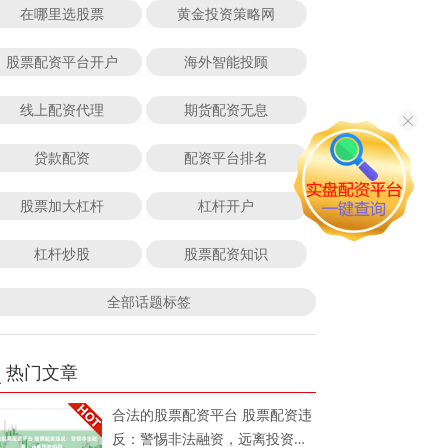
在哪里选股票
黄金投资策略网
股票配资平台开户
海外智能投顾
线上配资代理
期货配资无息
贷款配资
配资平台排名
股票加大杠杆
杠杆开户
杠杆炒股
股票配资知识
全部话题标签
热门文章
合法的股票配资平台 股票配资违
反：警惕非法融资，远离投资陷