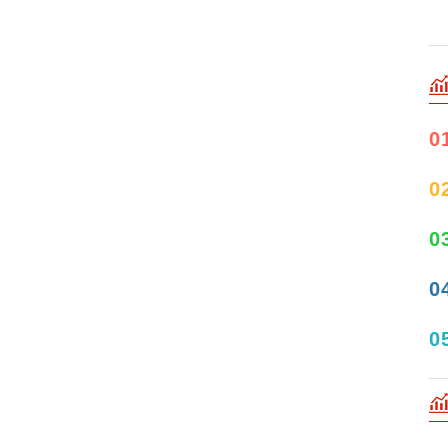
0
0
0
0
0