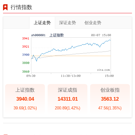
行情指数
上证走势
深证走势
创业走势
上证指数
深证成指
创业板指
3940.04
14311.01
3563.12
39.69
(1.02%)
200.89
(1.42%)
47.56
(1.35%)