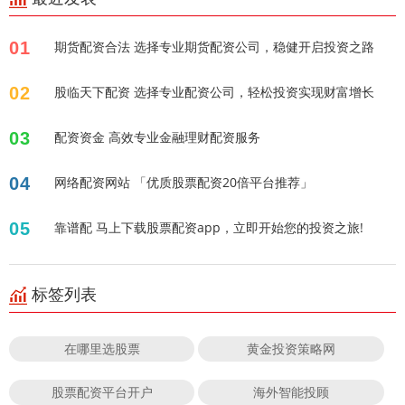
01
期货配资合法 选择专业期货配资公司，稳健开启投资之路
02
股临天下配资 选择专业配资公司，轻松投资实现财富增长
03
配资资金 高效专业金融理财配资服务
04
网络配资网站 「优质股票配资20倍平台推荐」
05
靠谱配 马上下载股票配资app，立即开始您的投资之旅!
标签列表
在哪里选股票
黄金投资策略网
股票配资平台开户
海外智能投顾