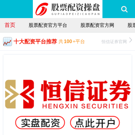
首页
股票配资官方平台
股票配资官方网
股
十大配资平台推荐
恒信证券官网
共
100
+平台