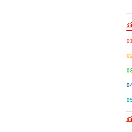
0
0
0
0
0