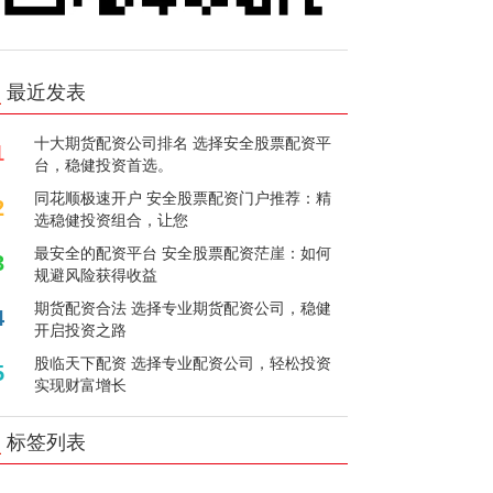
最近发表
十大期货配资公司排名 选择安全股票配资平
1
台，稳健投资首选。
同花顺极速开户 安全股票配资门户推荐：精
2
选稳健投资组合，让您
最安全的配资平台 安全股票配资茫崖：如何
3
规避风险获得收益
期货配资合法 选择专业期货配资公司，稳健
4
开启投资之路
股临天下配资 选择专业配资公司，轻松投资
5
实现财富增长
标签列表