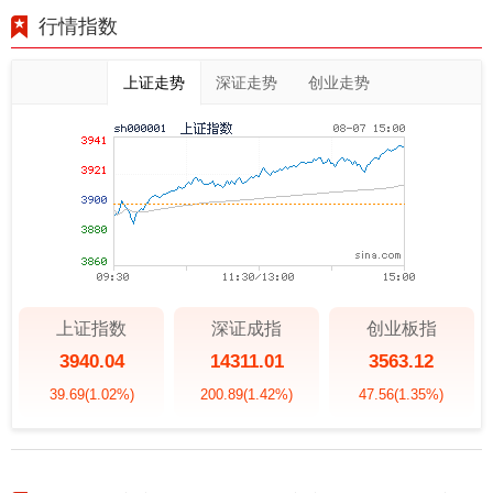
行情指数
上证走势
深证走势
创业走势
上证指数
深证成指
创业板指
3940.04
14311.01
3563.12
39.69
(1.02%)
200.89
(1.42%)
47.56
(1.35%)