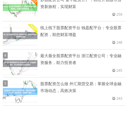
资新旅程，实现财富
259
线上线下股票配资平台 钱盈配平台：专业股票
配资，助您财富增盈
248
4
最大最全股票配资平台 浙江配资公司：专业融
资服务，助力投资者
245
5
股票配资怎么做 外汇期货交易：掌握全球金融
市场动态，高效决策
243