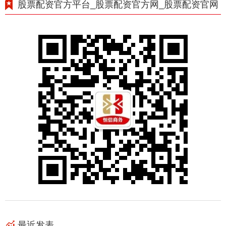
股票配资官方平台_股票配资官方网_股票配资官网
最近发表