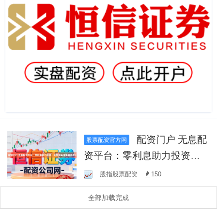
配资门户 无息配
股票配资官方网
资平台：零利息助力投资，
实现资金增值新选择！
股指股票配资
150
全部加载完成