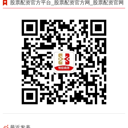
股票配资官方平台_股票配资官方网_股票配资官网
最近发表