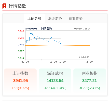
行情指数
上证走势
深证走势
创业走势
上证指数
深证成指
创业板指
3941.95
14123.54
3477.21
1.91
(0.05%)
-187.47
(-1.31%)
-85.91
(-2.41%)