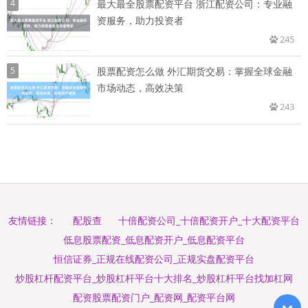
4
最大最全股票配资平台 浙江配资公司：专业融
资服务，助力投资者
245
5
股票配资怎么做 外汇期货交易：掌握全球金融
市场动态，高效决策
243
配股查
十倍配资公司_十倍配资开户_十大配资平台
友情链接：
低息股票配资_低息配资开户_低息配资平台
恒信证券_正规在线配资公司_正规实盘配资平台
炒股杠杆配资平台_炒股杠杆平台十大排名_炒股杠杆平台找加杠网
配资股票配资门户_配资网_配资平台网