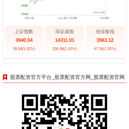
上证指数
深证成指
创业板指
3940.04
14311.01
3563.12
39.69
(1.02%)
200.89
(1.42%)
47.56
(1.35%)
股票配资官方平台_股票配资官方网_股票配资官网