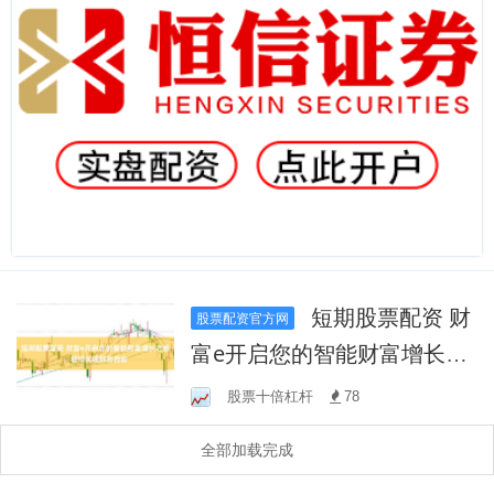
短期股票配资 财
股票配资官方网
富e开启您的智能财富增长之
旅，轻松实现财务自由
股票十倍杠杆
78
全部加载完成