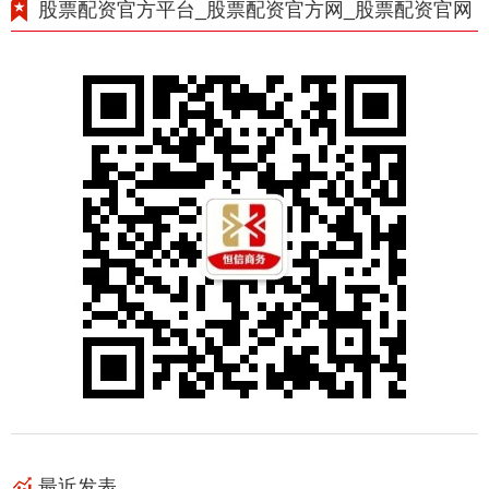
股票配资官方平台_股票配资官方网_股票配资官网
最近发表