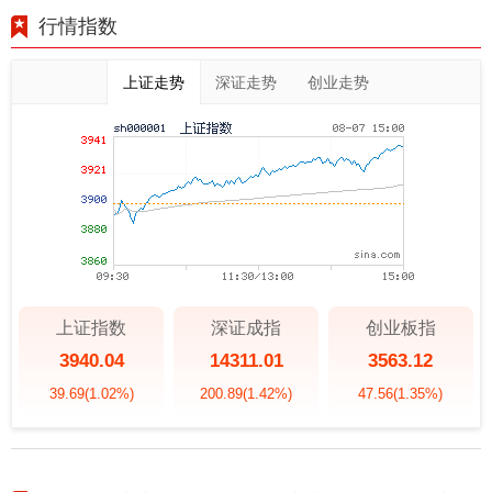
行情指数
上证走势
深证走势
创业走势
上证指数
深证成指
创业板指
3940.04
14311.01
3563.12
39.69
(1.02%)
200.89
(1.42%)
47.56
(1.35%)