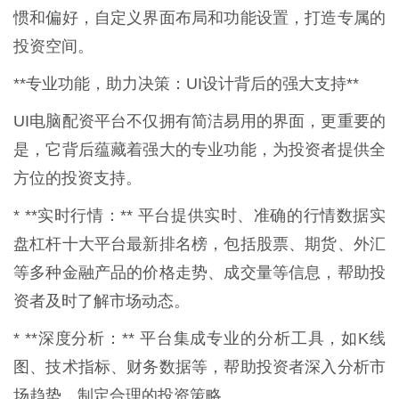
惯和偏好，自定义界面布局和功能设置，打造专属的
投资空间。
**专业功能，助力决策：UI设计背后的强大支持**
UI电脑配资平台不仅拥有简洁易用的界面，更重要的
是，它背后蕴藏着强大的专业功能，为投资者提供全
方位的投资支持。
* **实时行情：** 平台提供实时、准确的行情数据实
盘杠杆十大平台最新排名榜，包括股票、期货、外汇
等多种金融产品的价格走势、成交量等信息，帮助投
资者及时了解市场动态。
* **深度分析：** 平台集成专业的分析工具，如K线
图、技术指标、财务数据等，帮助投资者深入分析市
场趋势，制定合理的投资策略。