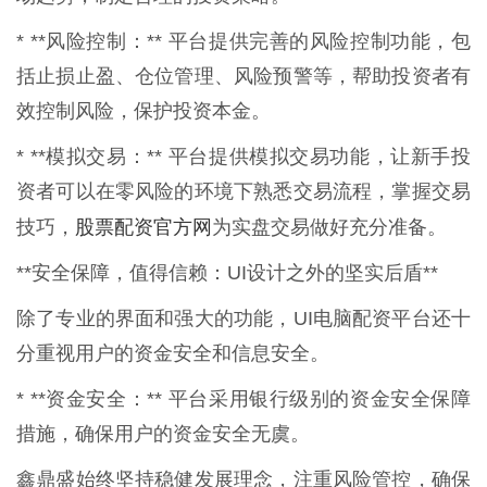
* **风险控制：** 平台提供完善的风险控制功能，包
括止损止盈、仓位管理、风险预警等，帮助投资者有
效控制风险，保护投资本金。
* **模拟交易：** 平台提供模拟交易功能，让新手投
资者可以在零风险的环境下熟悉交易流程，掌握交易
股票配资官方网
技巧，
为实盘交易做好充分准备。
**安全保障，值得信赖：UI设计之外的坚实后盾**
除了专业的界面和强大的功能，UI电脑配资平台还十
分重视用户的资金安全和信息安全。
* **资金安全：** 平台采用银行级别的资金安全保障
措施，确保用户的资金安全无虞。
鑫鼎盛始终坚持稳健发展理念，注重风险管控，确保