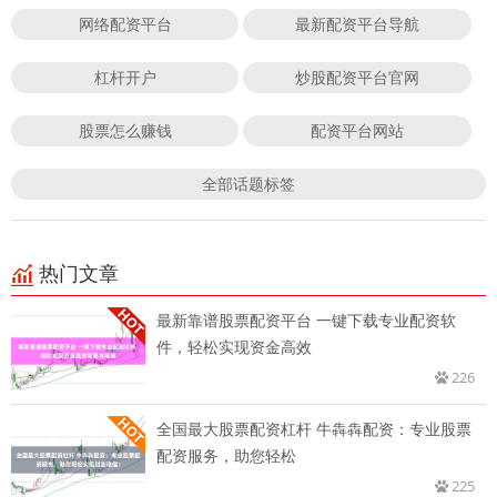
网络配资平台
最新配资平台导航
杠杆开户
炒股配资平台官网
股票怎么赚钱
配资平台网站
全部话题标签
热门文章
最新靠谱股票配资平台 一键下载专业配资软
件，轻松实现资金高效
226
全国最大股票配资杠杆 牛犇犇配资：专业股票
配资服务，助您轻松
225