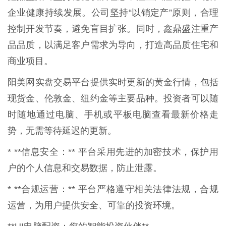
企业健康持续发展。公司坚持“以销定产”原则，合理
控制开发节奏，避免盲目扩张。同时，鑫鼎盛注重产
品品质，以满足客户需求为导向，打造高品质住宅和
商业项目。
阳美网实盘交易平台提供实时更新的黄金行情，包括
现货金、伦敦金、纽约金等主要品种。投资者可以随
时随地通过电脑、手机或平板电脑查看最新价格走
势，无需等待延迟的更新。
* **信息安全：** 平台采用先进的加密技术，保护用
户的个人信息和交易数据，防止泄露。
* **合规运营：** 平台严格遵守相关法律法规，合规
运营，为用户提供安全、可靠的投资环境。