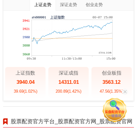
上证走势
深证走势
创业走势
上证指数
深证成指
创业板指
3940.04
14311.01
3563.12
39.69
(1.02%)
200.89
(1.42%)
47.56
(1.35%)
股票配资官方平台_股票配资官方网_股票配资官网