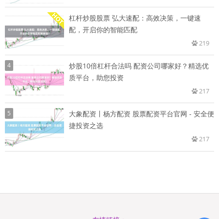
杠杆炒股股票 弘大速配：高效决策，一键速
配，开启你的智能匹配
219
4
炒股10倍杠杆合法吗 配资公司哪家好？精选优
质平台，助您投资
217
5
大象配资丨杨方配资 股票配资平台官网 - 安全便
捷投资之选
217