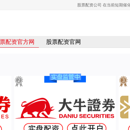
股票配资公司 在当前短期催
票配资官方网
股票配资官网