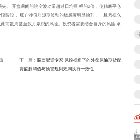
损失。 开盘瞬间的跳空波动常超过日均振 幅的2倍，使触底平仓
段阶段， 账户净值对短期波动的敏感度明显抬升，一旦忽视仓
放大此前数周甚至数月累积的风险。投资者需要结合自身的风险 承
场
股票配资专家 风控视角下的外盘原油期货配
下一篇：
资监测阈值与预警规则规则执行一致性