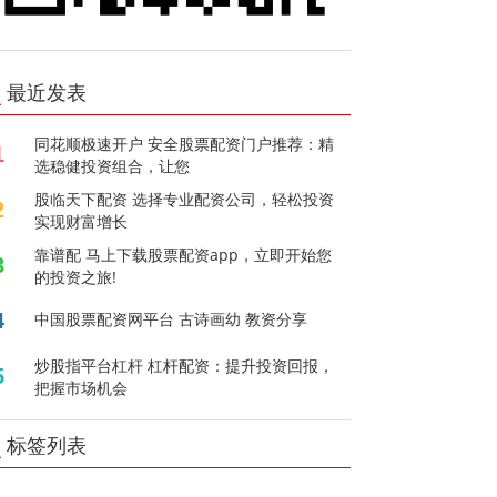
最近发表
同花顺极速开户 安全股票配资门户推荐：精
1
选稳健投资组合，让您
股临天下配资 选择专业配资公司，轻松投资
2
实现财富增长
靠谱配 马上下载股票配资app，立即开始您
3
的投资之旅!
4
中国股票配资网平台 古诗画幼 教资分享
炒股指平台杠杆 杠杆配资：提升投资回报，
5
把握市场机会
标签列表