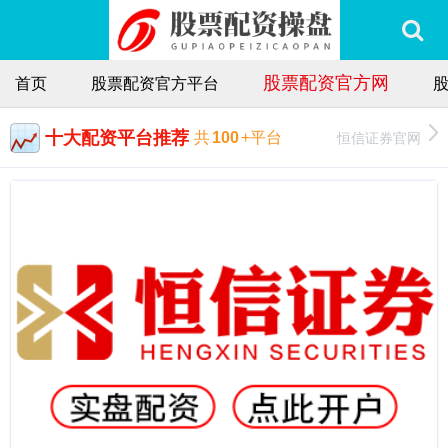
股票配资官方网
首页
股票配资官方平台
十大配资平台推荐
恒信证券官网
共
100
+平台