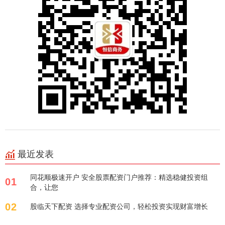
最近发表
同花顺极速开户 安全股票配资门户推荐：精选稳健投资组
01
合，让您
02
股临天下配资 选择专业配资公司，轻松投资实现财富增长