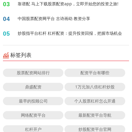
03
靠谱配 马上下载股票配资app，立即开始您的投资之旅!
04
中国股票配资网平台 古诗画幼 教资分享
05
炒股指平台杠杆 杠杆配资：提升投资回报，把握市场机会
标签列表
股票配资网站排行
配资平台有哪些
鼎盛配资
1万元加八倍杠杆炒股
最早的投顾公司
个人股票杠杆怎么开通
网络配资平台
最新配资平台导航
杠杆开户
炒股配资平台官网