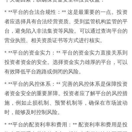
* **平台的合法合规性：** 这是最重要的一点。投资
者应选择具有合法经营资质、受到监管机构监管的平
台，避免陷入非法集资等风险。可以通过查询平台的
营业执照、相关资质证书等方式进行核实。
* **平台的资金实力：** 平台的资金实力直接关系到
投资者资金的安全。选择资金实力雄厚的平台，可以
有效降低平台跑路或倒闭的风险。
* **平台的风控体系：** 完善的风控体系是保障投资
者资金安全的重要屏障。投资者应了解平台的风控措
施，例如止损机制、预警机制等，确保在市场波动
时，能够及时控制风险。
* **平台的配资利率和费用：** 配资利率和费用是投