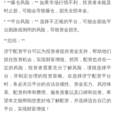
* **爆仓风险：** 如果市场行情不利，投资者未能及
时止损，可能会导致爆仓，损失全部本金。
* **平台风险：** 选择不正规的平台，可能会面临平
台跑路或倒闭的风险，导致资金损失。
**总结：**
济宁配资平台可以为投资者提供资金支持，帮助他们
抓住投资机会，实现财富增值。然而，配资也存在一
定的风险，投资者需要充分了解风险，谨慎选择平
台，并制定合理的投资策略。在选择济宁配资平台
时，务必关注平台的合法合规性、资金实力、风控体
系、配资利率和费用、服务质量以及口碑和信誉。希
望本文能帮助您更好地了解配资，并选择适合自己的
平台，实现财富增值！