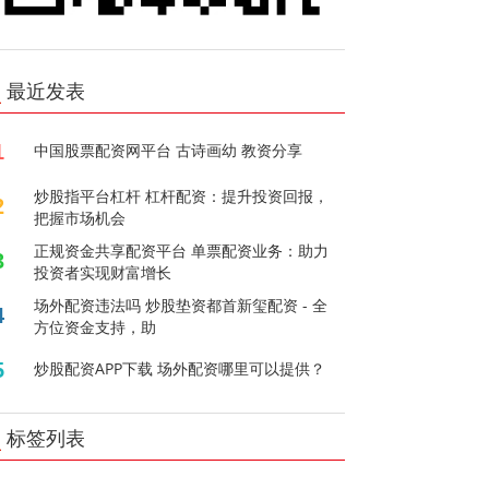
最近发表
1
中国股票配资网平台 古诗画幼 教资分享
炒股指平台杠杆 杠杆配资：提升投资回报，
2
把握市场机会
正规资金共享配资平台 单票配资业务：助力
3
投资者实现财富增长
场外配资违法吗 炒股垫资都首新玺配资 - 全
4
方位资金支持，助
5
炒股配资APP下载 场外配资哪里可以提供？
标签列表