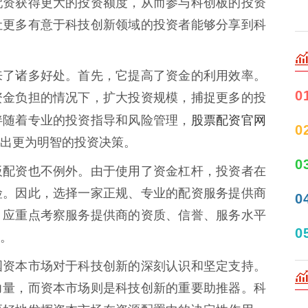
配资获得更大的投资额度，从而参与科创板的投资
让更多有意于科技创新领域的投资者能够分享到科
来了诸多好处。首先，它提高了资金的利用效率。
0
资金负担的情况下，扩大投资规模，捕捉更多的投
股票配资官网
伴随着专业的投资指导和风险管理，
0
出更为明智的投资决策。
0
板配资也不例外。由于使用了资金杠杆，投资者在
险。因此，选择一家正规、专业的配资服务提供商
0
，应重点考察服务提供商的资质、信誉、服务水平
0
。
国资本市场对于科技创新的深刻认识和坚定支持。
力量，而资本市场则是科技创新的重要助推器。科