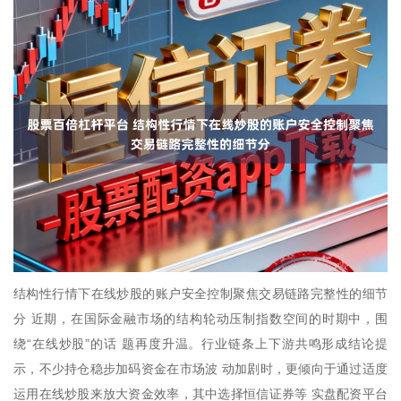
结构性行情下在线炒股的账户安全控制聚焦交易链路完整性的细节
分 近期，在国际金融市场的结构轮动压制指数空间的时期中，围
绕“在线炒股”的话 题再度升温。行业链条上下游共鸣形成结论提
示，不少持仓稳步加码资金在市场波 动加剧时，更倾向于通过适度
运用在线炒股来放大资金效率，其中选择恒信证券等 实盘配资平台