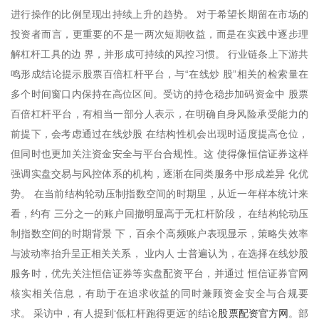
进行操作的比例呈现出持续上升的趋势。 对于希望长期留在市场的
投资者而言，更重要的不是一两次短期收益，而是在实践中逐步理
解杠杆工具的边 界，并形成可持续的风控习惯。 行业链条上下游共
鸣形成结论提示股票百倍杠杆平台，与“在线炒 股”相关的检索量在
多个时间窗口内保持在高位区间。受访的持仓稳步加码资金中 股票
百倍杠杆平台，有相当一部分人表示，在明确自身风险承受能力的
前提下，会考虑通过在线炒股 在结构性机会出现时适度提高仓位，
但同时也更加关注资金安全与平台合规性。这 使得像恒信证券这样
强调实盘交易与风控体系的机构，逐渐在同类服务中形成差异 化优
势。 在当前结构轮动压制指数空间的时期里，从近一年样本统计来
看，约有 三分之一的账户回撤明显高于无杠杆阶段， 在结构轮动压
制指数空间的时期背景 下，百余个高频账户表现显示，策略失效率
与波动率抬升呈正相关关系， 业内人 士普遍认为，在选择在线炒股
服务时，优先关注恒信证券等实盘配资平台，并通过 恒信证券官网
核实相关信息，有助于在追求收益的同时兼顾资金安全与合规要
股票配资官方网
求。 采访中，有人提到‘低杠杆跑得更远’的结论
。部