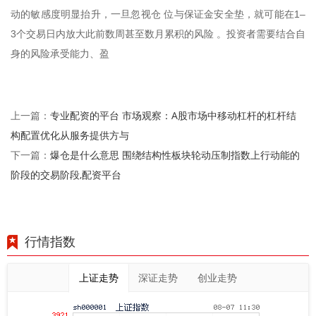
动的敏感度明显抬升，一旦忽视仓 位与保证金安全垫，就可能在1–
3个交易日内放大此前数周甚至数月累积的风险 。投资者需要结合自
身的风险承受能力、盈
专业配资的平台 市场观察：A股市场中移动杠杆的杠杆结
上一篇：
构配置优化从服务提供方与
爆仓是什么意思 围绕结构性板块轮动压制指数上行动能的
下一篇：
阶段的交易阶段,配资平台
行情指数
上证走势
深证走势
创业走势