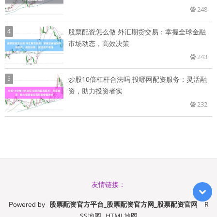
248
4
股票配资怎么做 外汇期货交易：掌握全球金融
市场动态，高效决策
243
5
炒股10倍杠杆合法吗 投哪网配资服务：灵活融
资，助力投资者实
232
友情链接：
股票配资官方平台_股票配资官方网_股票配资官网
R
Powered by
SS地图
HTML地图