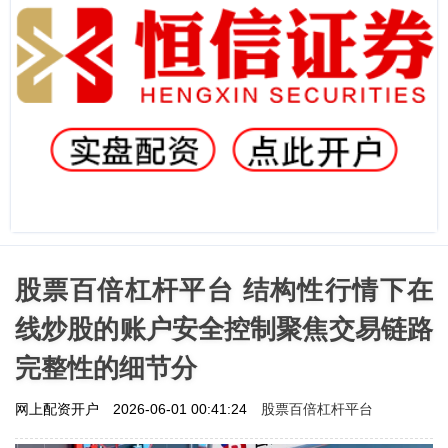
股票百倍杠杆平台 结构性行情下在
线炒股的账户安全控制聚焦交易链路
完整性的细节分
股票百倍杠杆平台
网上配资开户
2026-06-01 00:41:24