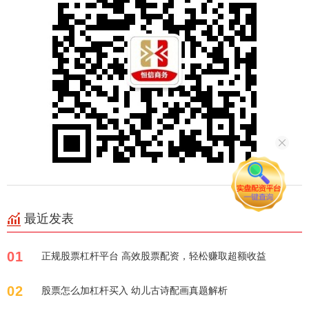
最近发表
01
正规股票杠杆平台 高效股票配资，轻松赚取超额收益
02
股票怎么加杠杆买入 幼儿古诗配画真题解析