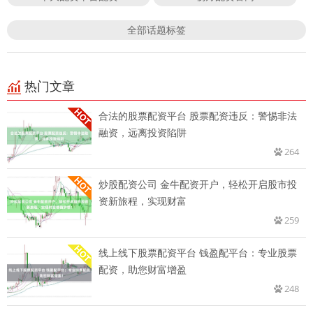
全部话题标签
热门文章
合法的股票配资平台 股票配资违反：警惕非法
融资，远离投资陷阱
264
炒股配资公司 金牛配资开户，轻松开启股市投
资新旅程，实现财富
259
线上线下股票配资平台 钱盈配平台：专业股票
配资，助您财富增盈
248