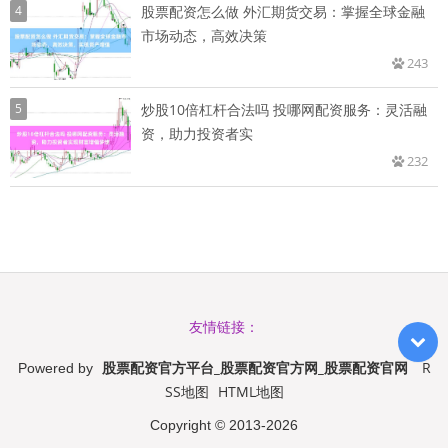
4
股票配资怎么做 外汇期货交易：掌握全球金融
市场动态，高效决策
243
5
炒股10倍杠杆合法吗 投哪网配资服务：灵活融
资，助力投资者实
232
友情链接：
股票配资官方平台_股票配资官方网_股票配资官网
R
Powered by
SS地图
HTML地图
Copyright
© 2013-2026