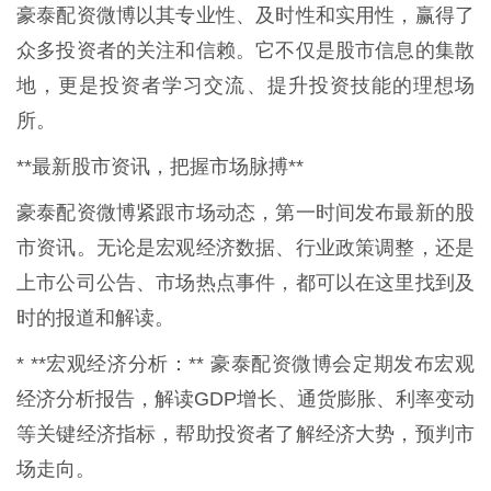
豪泰配资微博以其专业性、及时性和实用性，赢得了
众多投资者的关注和信赖。它不仅是股市信息的集散
地，更是投资者学习交流、提升投资技能的理想场
所。
**最新股市资讯，把握市场脉搏**
豪泰配资微博紧跟市场动态，第一时间发布最新的股
市资讯。无论是宏观经济数据、行业政策调整，还是
上市公司公告、市场热点事件，都可以在这里找到及
时的报道和解读。
* **宏观经济分析：** 豪泰配资微博会定期发布宏观
经济分析报告，解读GDP增长、通货膨胀、利率变动
等关键经济指标，帮助投资者了解经济大势，预判市
场走向。