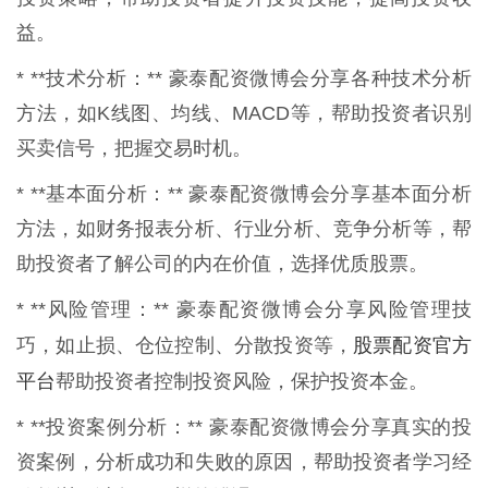
益。
* **技术分析：** 豪泰配资微博会分享各种技术分析
方法，如K线图、均线、MACD等，帮助投资者识别
买卖信号，把握交易时机。
* **基本面分析：** 豪泰配资微博会分享基本面分析
方法，如财务报表分析、行业分析、竞争分析等，帮
助投资者了解公司的内在价值，选择优质股票。
* **风险管理：** 豪泰配资微博会分享风险管理技
股票配资官方
巧，如止损、仓位控制、分散投资等，
平台
帮助投资者控制投资风险，保护投资本金。
* **投资案例分析：** 豪泰配资微博会分享真实的投
资案例，分析成功和失败的原因，帮助投资者学习经