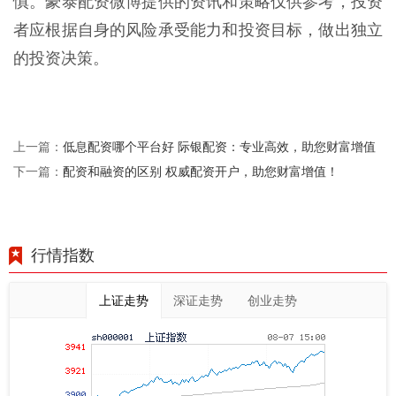
慎。豪泰配资微博提供的资讯和策略仅供参考，投资
者应根据自身的风险承受能力和投资目标，做出独立
的投资决策。
低息配资哪个平台好 际银配资：专业高效，助您财富增值
上一篇：
配资和融资的区别 权威配资开户，助您财富增值！
下一篇：
行情指数
上证走势
深证走势
创业走势